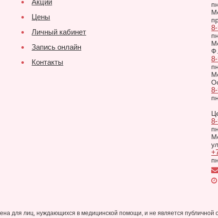
Акции
пн
М
Цены
пр
8
Личный кабинет
пн
М
Запись онлайн
Ф.
8
Контакты
пн
М
О
8
пн
Ц
8
пн
М
ул
+
пн
ена для лиц, нуждающихся в медицинской помощи, и не является публичной 