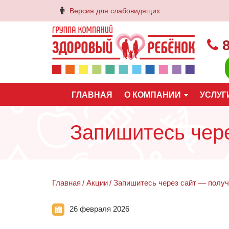
Версия для слабовидящих
ГЛАВНАЯ
О КОМПАНИИ
УСЛУГ
Запишитесь чере
Главная
Акции
Запишитесь через сайт — получ
26 февраля 2026