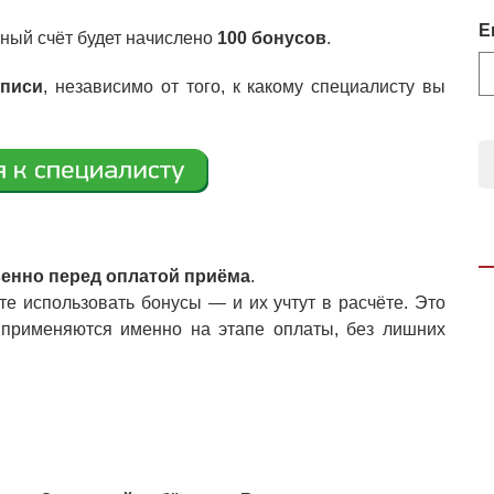
E
ный счёт будет начислено
100 бонусов
.
аписи
, независимо от того, к какому специалисту вы
енно перед оплатой приёма
.
те использовать бонусы — и их учтут в расчёте. Это
 применяются именно на этапе оплаты, без лишних