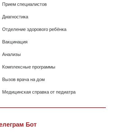
Прием специалистов
Диагностика
Отделение здорового ребёнка
Вакцинация
Анализы
Комплексные программы
Вызов врача на дом
Медицинская справка от педиатра
елеграм Бот