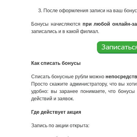
После оформления записи на ваш бонус
Бонусы начисляются
при любой онлайн-з
записались и в какой филиал.
Как списать бонусы
Списать бонусные рубли можно
непосредств
Просто скажите администратору, что вы хоти
удобно: вы заранее понимаете, что бонусы
действий и заявок.
Где действует акция
Запись по акции открыта: