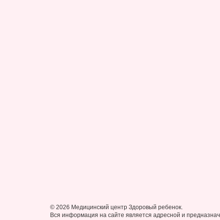
© 2026 Медицинский центр Здоровый ребенок.
Вся информация на сайте является адресной и предназнач