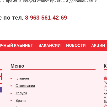
 и время, а бонусы станут приятным дополнением к
 по тел.
8-963-561-42-69
ИЧНЫЙ КАБИНЕТ
ВАКАНСИИ
НОВОСТИ
АКЦИИ
Меню
К
Главная
Ге
О компании
8
пн
Услуги
сб
М
Врачи
В
8